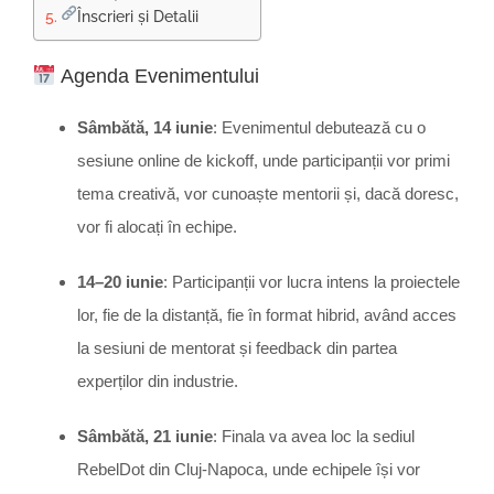
Înscrieri și Detalii
Agenda Evenimentului
Sâmbătă, 14 iunie
:
Evenimentul debutează cu o
sesiune online de kickoff, unde participanții vor primi
tema creativă, vor cunoaște mentorii și, dacă doresc,
vor fi alocați în echipe.
14–20 iunie
:
Participanții vor lucra intens la proiectele
lor, fie de la distanță, fie în format hibrid, având acces
la sesiuni de mentorat și feedback din partea
experților din industrie.
Sâmbătă, 21 iunie
:
Finala va avea loc la sediul
RebelDot din Cluj-Napoca, unde echipele își vor