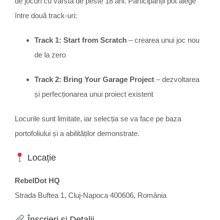
de jocuri cu vârsta de peste 18 ani.
Participanții pot alege
între două track-uri:
Track 1: Start from Scratch
–
crearea unui joc nou
de la zero
Track 2: Bring Your Garage Project
–
dezvoltarea
și perfecționarea unui proiect existent
Locurile sunt limitate, iar selecția se va face pe baza
portofoliului și a abilităților demonstrate.
Locație
RebelDot HQ
Strada Buftea 1, Cluj-Napoca 400606, România
Înscrieri și Detalii