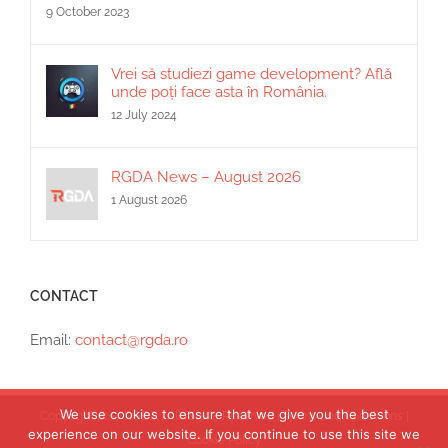
9 October 2023
Vrei să studiezi game development? Află
unde poți face asta în România.
12 July 2024
RGDA News – August 2026
1 August 2026
CONTACT
Email:
contact@rgda.ro
We use cookies to ensure that we give you the best
Copyright 2017 RGDA | All Rights Reserved |
Terms and Conditions
|
experience on our website. If you continue to use this site we
Cookie Policy