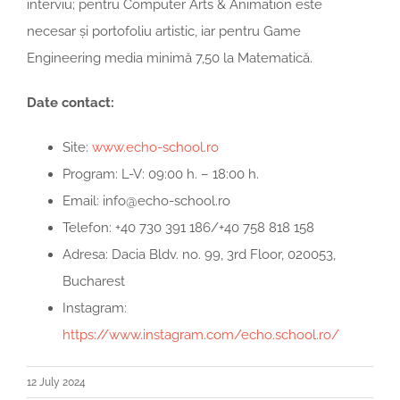
interviu; pentru Computer Arts & Animation este
necesar și portofoliu artistic, iar pentru Game
Engineering media minimă 7,50 la Matematică.
Date contact:
Site:
www.echo-school.ro
Program: L-V: 09:00 h. – 18:00 h.
Email: info@echo-school.ro
Telefon: +40 730 391 186/+40 758 818 158
Adresa: Dacia Bldv. no. 99, 3rd Floor, 020053,
Bucharest
Instagram:
https://www.instagram.com/echo.school.ro/
12 July 2024