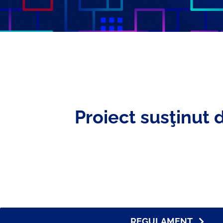
Proiect susţinut 
REGULAMENT