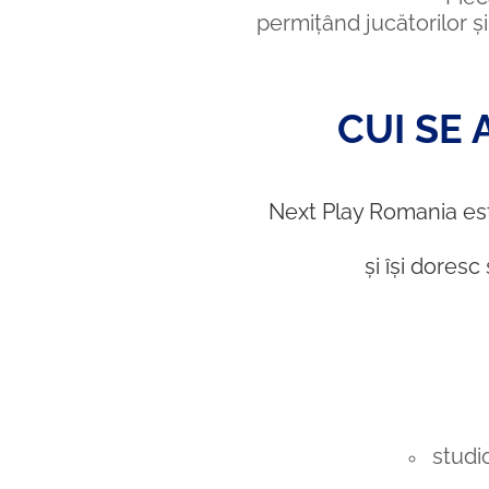
permițând jucătorilor ș
CUI SE
Next Play Romania este
și își doresc
studi