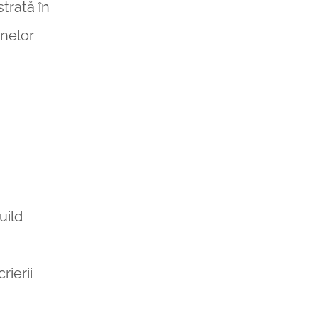
strat
ă
în
anelor
uild
rierii