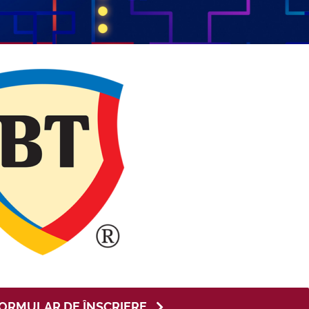
ORMULAR DE ÎNSCRIERE