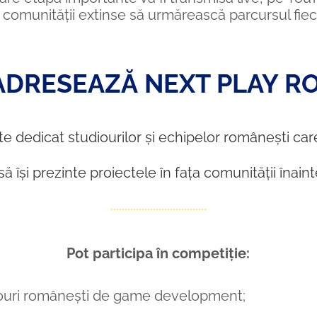
i comunității extinse să urmărească parcursul fiecă
 ADRESEAZĂ NEXT PLAY R
 dedicat studiourilor și echipelor românești car
 să își prezinte proiectele în fața comunității înain
Pot participa în competiție:
ouri românești de game development;