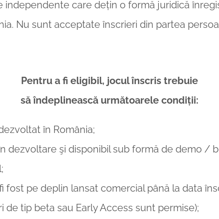
e independente care de
ț
in o form
ă
juridic
ă
înregi
a. Nu sunt acceptate înscrieri din partea perso
Pentru a fi eligibil, jocul înscris trebuie
să îndeplinească următoarele condiții:
 dezvoltat în România;
 în dezvoltare şi disponibil sub formă de demo / b
;
fi fost pe deplin lansat comercial până la data însc
ri de tip beta sau Early Access sunt permise);