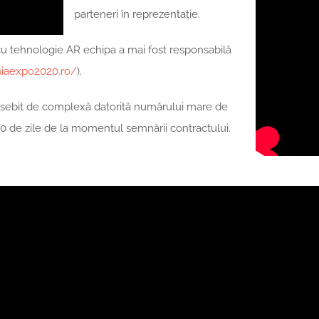
parteneri în reprezentație.
cu tehnologie AR echipa a mai fost responsabilă
niaexpo2020.ro/
).
eosebit de complexă datorită numărului mare de
e 50 de zile de la momentul semnării contractului.