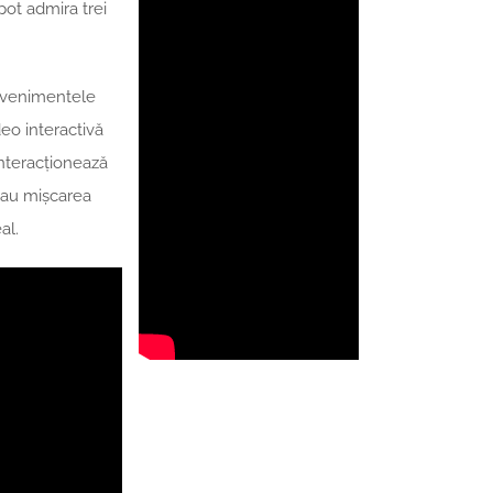
ot admira trei
evenimentele
deo interactivă
interacționează
 sau mișcarea
al.