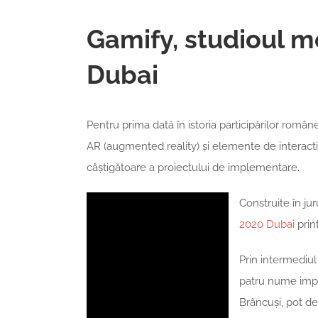
Gamify, studioul m
Dubai
Pentru prima dată în istoria participărilor române
AR (augmented reality) și elemente de interacti
câștigătoare a proiectului de implementare.
Construite în ju
2020 Dubai
prin
Prin intermediul 
patru nume impor
Brâncuși, pot d