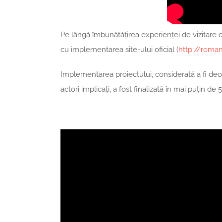
Pe lângă îmbunătățirea experienței de vizitare 
cu implementarea site-ului oficial (
http://roma
Implementarea proiectului, considerată a fi d
actori implicați, a fost finalizată în mai puțin d