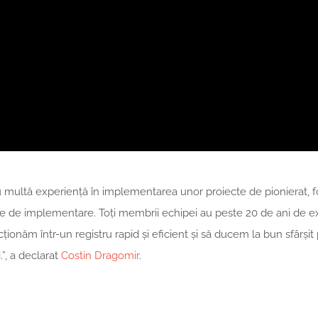
u multă experiență în implementarea unor proiecte de pionierat, f
cile de implementare. Toți membrii echipei au peste 20 de ani de e
ționăm într-un registru rapid și eficient și să ducem la bun sfârșit 
”, a declarat
Costin Dragomir
.