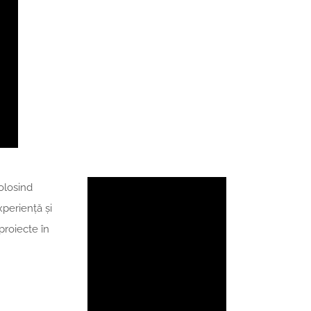
olosind
xperiență și
proiecte în