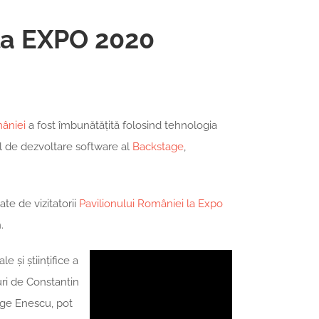
 la EXPO 2020
mâniei
a fost îmbunătățită folosind tehnologia
l de dezvoltare software al
Backstage
,
te de vizitatorii
Pavilionului României la Expo
.
e și științifice a
uri de Constantin
rge Enescu, pot