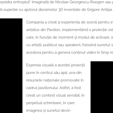
epsidra entropică” imaginată de Nicolae Georgescu-Roegen sau p
ti superbe cu ajutorul dioramelor 3D inventate de Grigore Antipa.
Compania a creat și experiența de scenă pentru 
artistice din Pavilion, implementând o proiecție vi
care, în funcție de moment și modul de activare, 
cu artiștii, publicul sau speakerii, folosind sunetul
acestora pentru a genera conținut video în timp re
Expresia vizuală a acestei proiecții
pune în centrul său apă, una din
resursele naționale promovate în
cadrul pavilionului. Astfel, a fost
creat un context vizual sensibil, în
perpetuă schimbare, în care
imaginea și sunetul devin