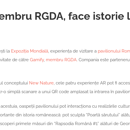
embru RGDA, face istorie
ști la
Expoziția Mondială
, experiența de vizitare a
pavilionului Ro
vitate de către
Gamify
,
membru RGDA
. Compania este parteneru
rul conceptului
New Nature
, cele patru experiențe AR pot fi accesa
tr-o simplă scanare a unui QR code amplasat la intrarea în pavilion
acestuia, oaspeții pavilionului pot interacționa cu realizările cultural
tante din istoria românească: pot sculpta “Poartă sărutului” alăt
escoperi primele măsuri din “Rapsodia Română #1” alături de Geo