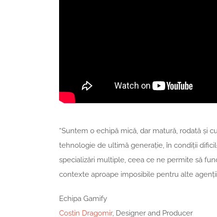
“Suntem o echipă mică, dar matură, rodată și c
tehnologie de ultimă generație, în condiții difi
specializări multiple, ceea ce ne permite să func
contexte aproape imposibile pentru alte agenții.
Echipa Gamify
Costin Dragomir
, Designer and Producer