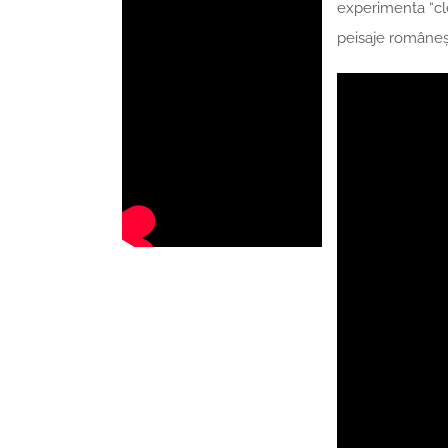
experimenta “cl
peisaje româneș